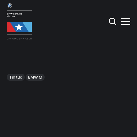
Tin tức
BMW M