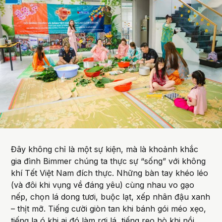
Đây không chỉ là một sự kiện, mà là khoảnh khắc
gia đình Bimmer chúng ta thực sự “sống” với không
khí Tết Việt Nam đích thực. Những bàn tay khéo léo
(và đôi khi vụng về đáng yêu) cùng nhau vo gạo
nếp, chọn lá dong tươi, buộc lạt, xếp nhân đậu xanh
– thịt mỡ. Tiếng cười giòn tan khi bánh gói méo xẹo,
tiếng la ó khi ai đó làm rơi lá, tiếng reo hò khi nồi