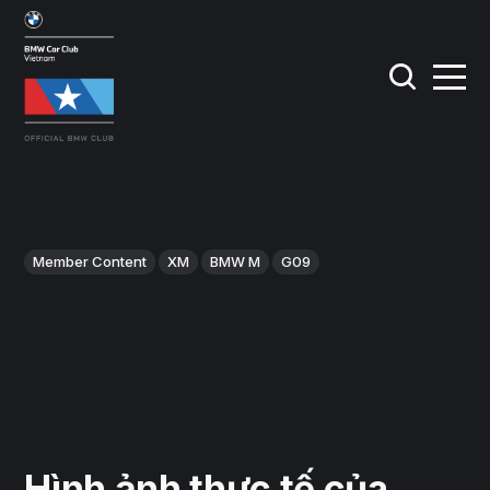
Member Content
XM
BMW M
G09
Hình ảnh thực tế của