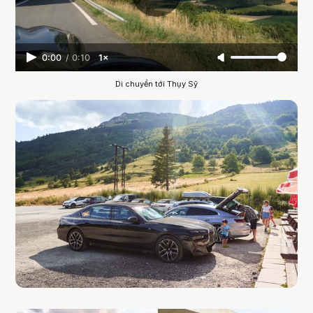
0:00
/
0:10
1×
Di chuyển tới Thụy Sỹ