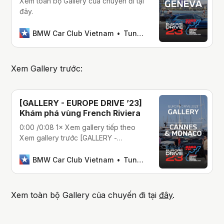
Xem toàn bộ Gallery của chuyến đi tại
đây.
BMW Car Club Vietnam
Tung Lam Nguyen
Xem Gallery trước:
[GALLERY - EUROPE DRIVE ’23]
Khám phá vùng French Riviera
0:00 /0:08 1× Xem gallery tiếp theo
Xem gallery trước [GALLERY -
EUROPE DRIVE ’23] Chinh phục hơn
70 khúc cua đèo Stelvio0:00 /0:11 1×
BMW Car Club Vietnam
Tung Lam Nguyen
Xem Gallery tiếp theo [GALLERY -
EUROPE DRIVE ’23] Khám phá vùng
French Riviera0:00 /0:08 1× Xem toàn
Xem toàn bộ Gallery của chuyến đi tại
đây
.
bộ