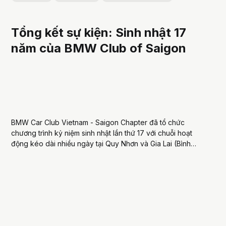
Tổng kết sự kiện: Sinh nhật 17
năm của BMW Club of Saigon
BMW Car Club Vietnam - Saigon Chapter đã tổ chức
chương trình kỷ niệm sinh nhật lần thứ 17 với chuỗi hoạt
động kéo dài nhiều ngày tại Quy Nhơn và Gia Lai (Bình
Định cũ), quy tụ đông đảo thành viên từ nhiều khu vực trên
cả nước. Đây là...