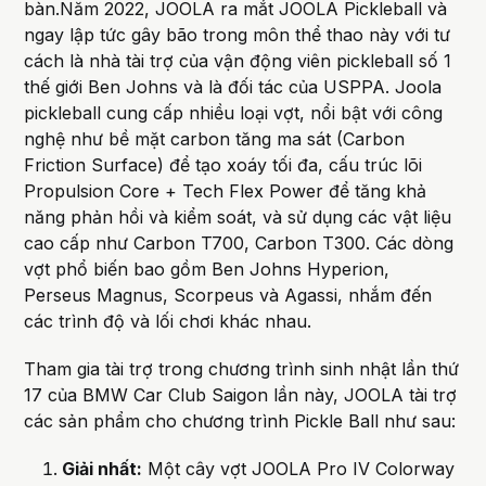
bàn.Năm 2022, JOOLA ra mắt JOOLA Pickleball và
ngay lập tức gây bão trong môn thể thao này với tư
cách là nhà tài trợ của vận động viên pickleball số 1
thế giới Ben Johns và là đối tác của USPPA. Joola
pickleball cung cấp nhiều loại vợt, nổi bật với công
nghệ như bề mặt carbon tăng ma sát (Carbon
Friction Surface) để tạo xoáy tối đa, cấu trúc lõi
Propulsion Core + Tech Flex Power để tăng khả
năng phản hồi và kiểm soát, và sử dụng các vật liệu
cao cấp như Carbon T700, Carbon T300. Các dòng
vợt phổ biến bao gồm Ben Johns Hyperion,
Perseus Magnus, Scorpeus và Agassi, nhắm đến
các trình độ và lối chơi khác nhau.
Tham gia tài trợ trong chương trình sinh nhật lần thứ
17 của BMW Car Club Saigon lần này, JOOLA tài trợ
các sản phẩm cho chương trình Pickle Ball như sau:
Giải nhất:
Một cây vợt JOOLA Pro IV Colorway