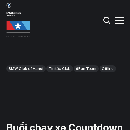
BMW Club of Hanoi
Tin tức Club
9Run Team
Offline
Buổi chạy xe Countdown