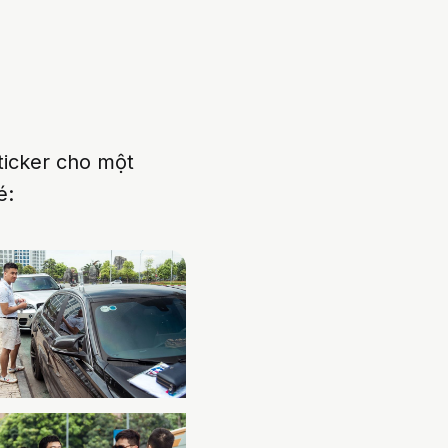
ticker cho một
é: