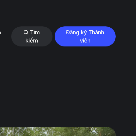
n
Tìm
Đăng ký Thành
kiếm
viên