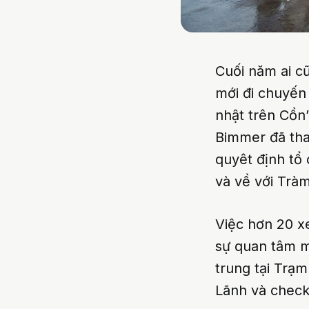
Cuối năm ai cũ
mới đi chuyến 
nhật trên Cồn
Bimmer đã tha
quyêt định tổ
và về với Trà
Việc hơn 20 xe
sự quan tâm m
trung tại Trạ
Lãnh và check