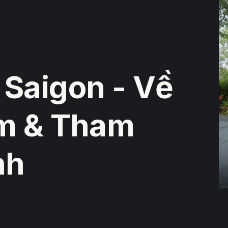
Saigon - Về
im & Tham
nh