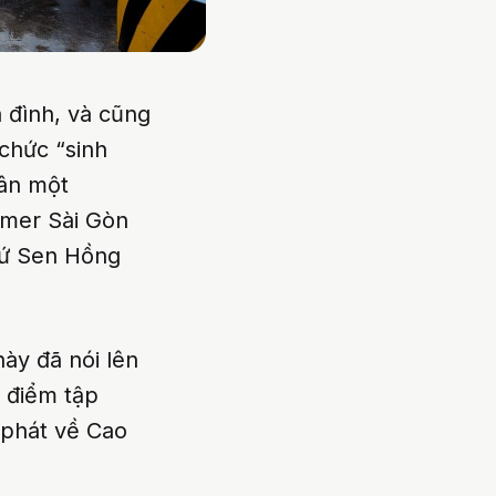
a đình, và cũng
 chức “sinh
uân một
mmer Sài Gòn
xứ Sen Hồng
ày đã nói lên
 điểm tập
 phát về Cao