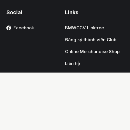
Social
Links
Facebook
BMWCCV Linktree
Đăng ký thành viên Club
Online Merchandise Shop
Liên hệ
Đăng ký nhận tin
Links
Đăng nhập
Danh mục @tag